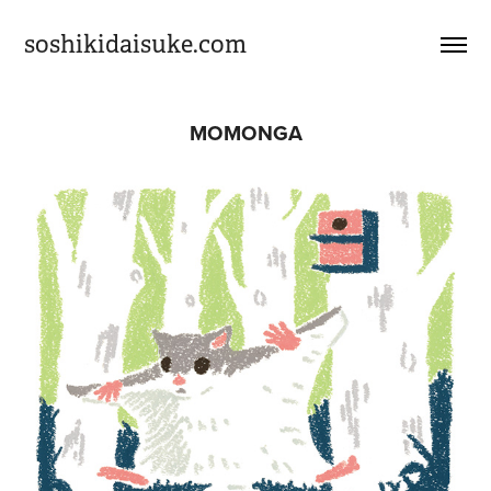
soshikidaisuke.com
MOMONGA